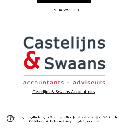
TRC Advocaten
Castelijns & Swaans Accountants
Stichting jeugdbelangen Oerle, p/a Sint Janstraat 21-a, 5507 NA, Oerle
(Veldhoven). KvK 41087645 info@sjb-oerle.nl